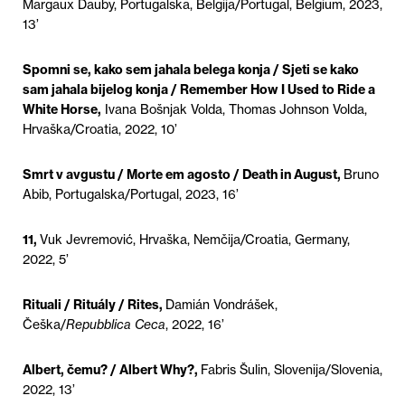
Margaux Dauby, Portugalska, Belgija/Portugal, Belgium, 2023,
13’
Spomni se, kako sem jahala belega konja / Sjeti se kako
sam jahala bijelog konja / Remember How I Used to Ride a
White Horse,
Ivana Bošnjak Volda, Thomas Johnson Volda,
Hrvaška/Croatia, 2022, 10’
Smrt v avgustu / Morte em agosto / Death in August,
Bruno
Abib, Portugalska/Portugal, 2023, 16’
11,
Vuk Jevremović, Hrvaška, Nemčija/Croatia, Germany,
2022, 5’
Rituali / Rituály / Rites,
Damián Vondrášek,
Češka/
Repubblica Ceca
, 2022, 16’
Albert, čemu? / Albert Why?,
Fabris Šulin, Slovenija/Slovenia,
2022, 13’