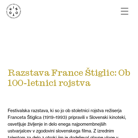
Razstava France Štiglic: Ob
100-letnici rojstva
Festivalska razstava, ki so jo ob stoletnici rojstva režiserja
Franceta Štiglica (1919–1993) pripravili v Slovenski kinoteki,
osvetljuje življenje in delo enega najpomembnejših
ustvarjalcev v zgodovini slovenskega filma. Z izrednim
talentom za delo z otroki jim je dodeljeval glavne vloge v